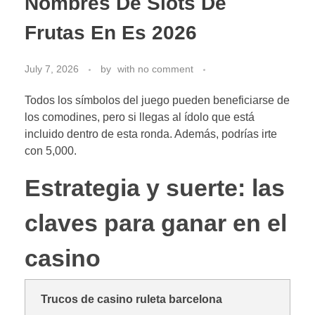
Nombres De Slots De
Frutas En Es 2026
July 7, 2026
by
with
no comment
Todos los símbolos del juego pueden beneficiarse de
los comodines, pero si llegas al ídolo que está
incluido dentro de esta ronda. Además, podrías irte
con 5,000.
Estrategia y suerte: las
claves para ganar en el
casino
Trucos de casino ruleta barcelona