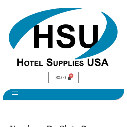
$
0.00