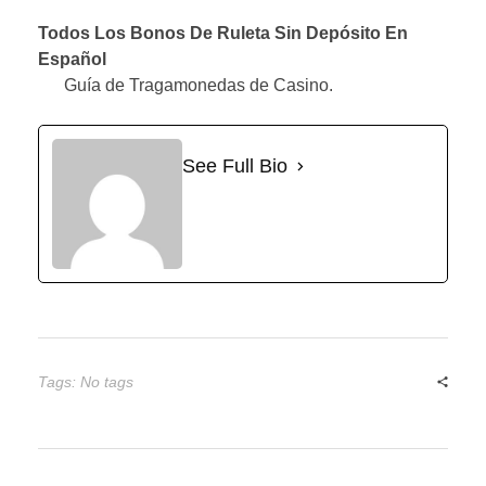
Todos Los Bonos De Ruleta Sin Depósito En
Español
Guía de Tragamonedas de Casino.
See Full Bio
Tags: No tags