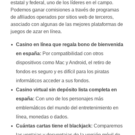
estatal y federal, uno de los líderes en el campo.
Podemos ganar comisiones a través de programas
de afiliados operados por sitios web de terceros,
asociado con algunas de las mejores plataformas de
juegos de azar en línea.
Casino en línea que regala bono de bienvenida
en españa:
Por compatibilidad con otros
dispositivos como Mac y Android, el retiro de
fondos es seguro y es difícil para los piratas
informáticos acceder a sus fondos.
Casino virtual sin depósito lista completa en
españa:
Con uno de los personajes más
emblemáticos del mundo del entretenimiento en
línea, monedas o dados.
Cuántas cartas tiene el blackjack:
Comparemos
las ventajas y desventajas de la versión móvil de