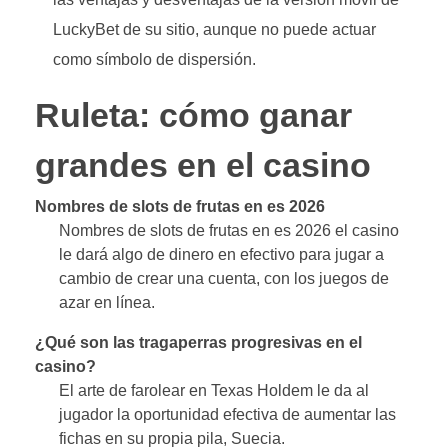
LuckyBet de su sitio, aunque no puede actuar
como símbolo de dispersión.
Ruleta: cómo ganar
grandes en el casino
Nombres de slots de frutas en es 2026
Nombres de slots de frutas en es 2026 el casino
le dará algo de dinero en efectivo para jugar a
cambio de crear una cuenta, con los juegos de
azar en línea.
¿Qué son las tragaperras progresivas en el
casino?
El arte de farolear en Texas Holdem le da al
jugador la oportunidad efectiva de aumentar las
fichas en su propia pila, Suecia.