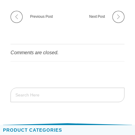
Previous Post
Next Post
Comments are closed.
PRODUCT CATEGORIES